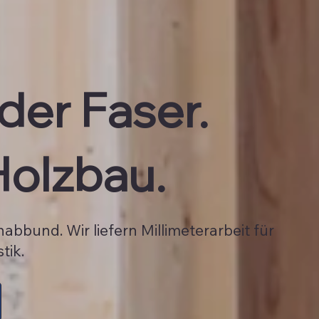
eder Faser.
 Holzbau.
nabbund. Wir liefern Millimeterarbeit für
tik.