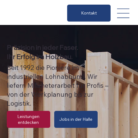
Kontakt
Präzision in jeder Faser.
Ihr Erfolg im Holzbau.
Seit 1992 die Pioniere im
industriellen Lohnabbund. Wir
liefern Millimeterarbeit für Profis –
von der Werkplanung bis zur
Logistik.
Leistungen
Jobs in der Halle
entdecken